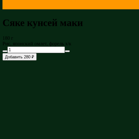
Сяке кунсей маки
180 г
Рис, японский омлет, форель х/к
Добавить 280 ₽