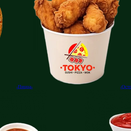
-Пицца-
-Ост