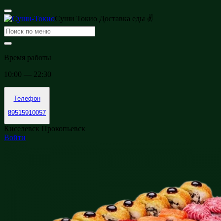
Суши Токио Доставка еды ✌
Время работы
10:00 — 22:30
Телефон
89515910057
Киселевск Прокопьевск
Войти