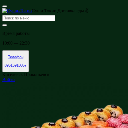
Суши Токио Доставка еды ✌
Время работы
10:00 — 22:30
Телефон
89515910057
Киселевск Прокопьевск
Войти