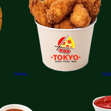
-Пицца-
-Ост