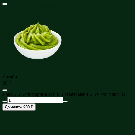
Васаби
30 ₽
Лава-0.5 Калифорния эби-0.5 Унаги маки-0.5 Сяки маки-0.5
Добавить 950 ₽