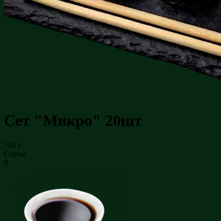
Сет "Микро" 20шт
500 г
Соусы
0