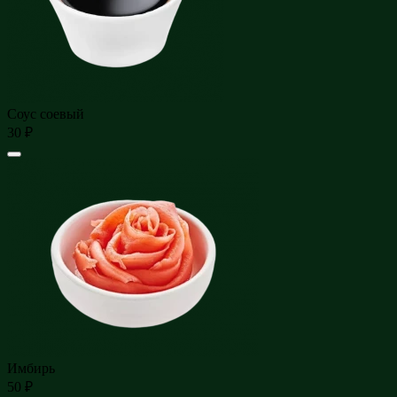
Соус соевый
30 ₽
Имбирь
50 ₽