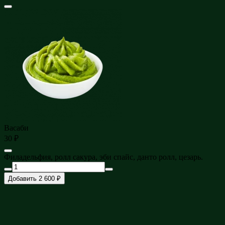
Васаби
30 ₽
Филадельфия, ролл сакура, эби спайс, данто ролл, цезарь.
Добавить 2 600 ₽