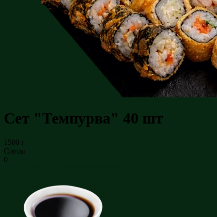
Сет "Темпурва" 40 шт
1500 г
Соусы
0