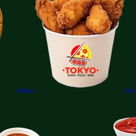
-Пицца-
-Ост