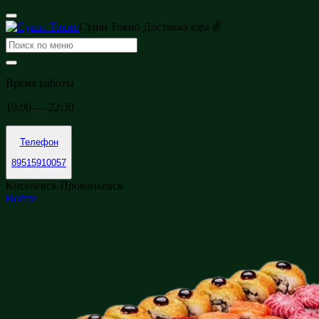
Суши Токио Доставка еды ✌
Время работы
10:00 — 22:30
Телефон
89515910057
Киселевск Прокопьевск
Войти